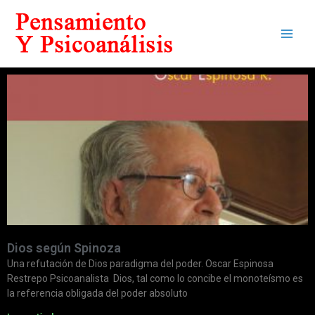
Dios según Spinoza
Una refutación de Dios paradigma del poder. Oscar Espinosa
Restrepo Psicoanalista Dios, tal como lo concibe el monoteísmo es
la referencia obligada del poder absoluto