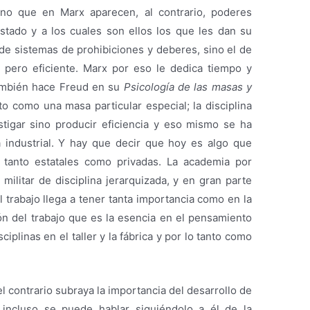
no que en Marx aparecen, al contrario, poderes
stado y a los cuales son ellos los que les dan su
de sistemas de prohibiciones y deberes, sino el de
a pero eficiente. Marx por eso le dedica tiempo y
 también hace Freud en su
Psicología de las masas y
to como una masa particular especial; la disciplina
stigar sino producir eficiencia y eso mismo se ha
ura industrial. Y hay que decir que hoy es algo que
 tanto estatales como privadas. La academia por
militar de disciplina jerarquizada, y en gran parte
l trabajo llega a tener tanta importancia como en la
sión del trabajo que es la esencia en el pensamiento
iplinas en el taller y la fábrica y por lo tanto como
l contrario subraya la importancia del desarrollo de
 incluso se puede hablar siguiéndolo a él de la