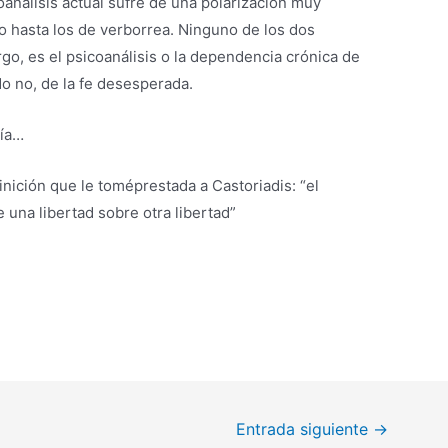
coanálisis actual sufre de una polarización muy
o hasta los de verborrea. Ninguno de los dos
go, es el psicoanálisis o la dependencia crónica de
o no, de la fe desesperada.
nía…
inición que le toméprestada a Castoriadis: “el
e una libertad sobre otra libertad”
Entrada siguiente
→