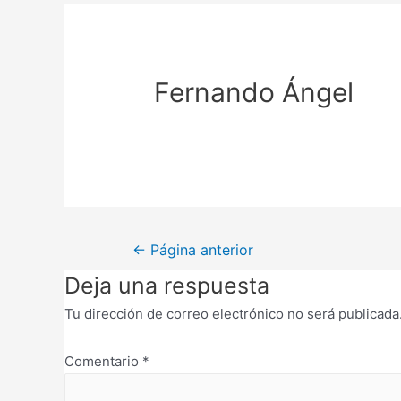
de
entradas
Fernando Ángel
Navegación
←
Página anterior
de
Deja una respuesta
entradas
Tu dirección de correo electrónico no será publicada
Comentario
*