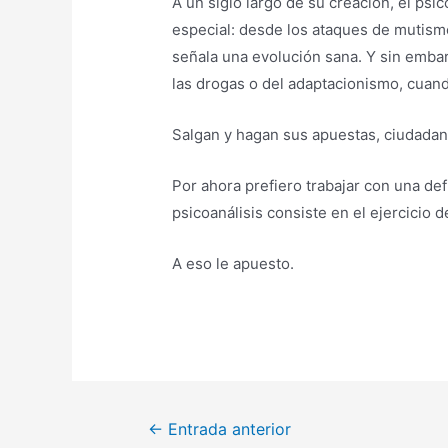
A un siglo largo de su creación, el psi
especial: desde los ataques de mutism
señala una evolución sana. Y sin embar
las drogas o del adaptacionismo, cuand
Salgan y hagan sus apuestas, ciudada
Por ahora prefiero trabajar con una def
psicoanálisis consiste en el ejercicio d
A eso le apuesto.
Navegación
←
Entrada anterior