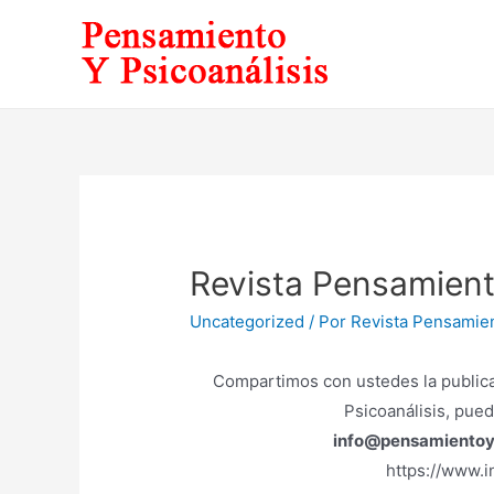
Ir
al
contenido
Revista Pensamient
Uncategorized
/ Por
Revista Pensamien
Compartimos con ustedes la publica
Psicoanálisis, pue
info@pensamientoy
https://www.i